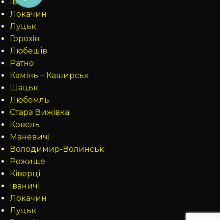
Іваничі
Локачин
Луцьк
Горохів
Любешів
Ратно
Камінь – Каширськ
Шацьк
Любомль
Стара Вижівка
Ковель
Маневичі
Володимир-Волинськ
Рожище
Ківерці
Іваничі
Локачин
Луцьк