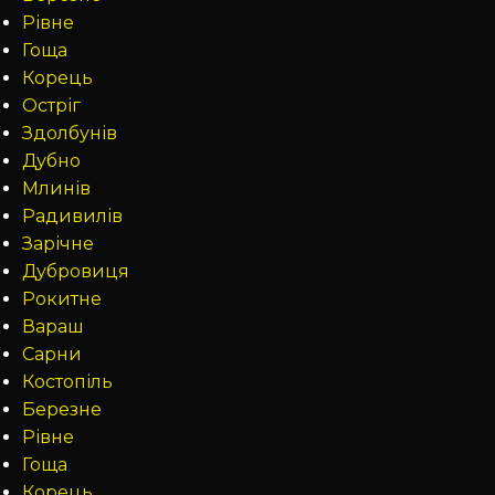
Рівне
Гоща
Корець
Остріг
Здолбунів
Дубно
Млинів
Радивилів
Зарічне
Дубровиця
Рокитне
Вараш
Сарни
Костопіль
Березне
Рівне
Гоща
Корець