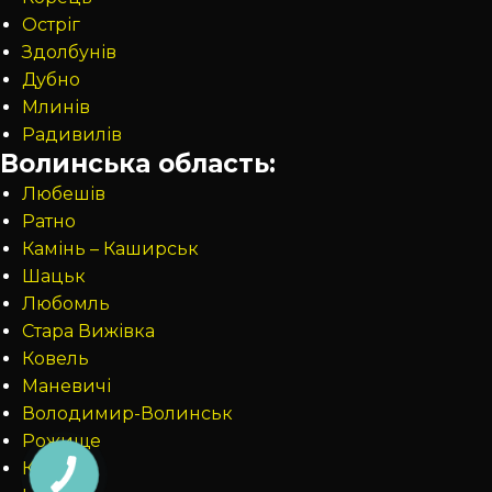
Остріг
Здолбунів
Дубно
Млинів
Радивилів
Волинська область:
Любешів
Ратно
Камінь – Каширськ
Шацьк
Любомль
Стара Вижівка
Ковель
Маневичі
Володимир-Волинськ
Рожище
Ківерці